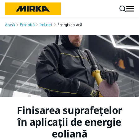
Mergi la conținut
Acasă
Expertiză
Industrii
Energia eoliană
Finisarea suprafețelor
în aplicații de energie
eoliană