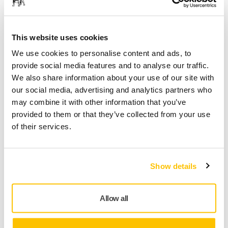
This website uses cookies
We use cookies to personalise content and ads, to
provide social media features and to analyse our traffic.
We also share information about your use of our site with
our social media, advertising and analytics partners who
may combine it with other information that you’ve
provided to them or that they’ve collected from your use
Datorită dimensiunii semnificative a palelor turbinelor
of their services.
eoliene, este esențial ca sculele electrice să fie de încredere
și fiabile. Gama largă de șlefuitoare Mirka a demonstrat că
funcționează într-o varietate de aplicații din industria
eoliană, inclusiv în șlefuirea dificilă a fillerelor și grundului.
Show details
Uneltele electrice Mirka combină o prindere stabilă cu un
Allow all
design ergonomic care se apropie mai mult de suprafață.