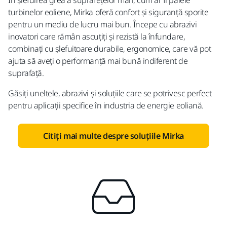
În șlefuirea grea a suprafețelor mari, cum ar fi palele
turbinelor eoliene, Mirka oferă confort și siguranță sporite
pentru un mediu de lucru mai bun. Începe cu abrazivi
inovatori care rămân ascuțiți și rezistă la înfundare,
combinați cu șlefuitoare durabile, ergonomice, care vă pot
ajuta să aveți o performanță mai bună indiferent de
suprafață.
Găsiți uneltele, abrazivi și soluțiile care se potrivesc perfect
pentru aplicații specifice în industria de energie eoliană.
Citiți mai multe despre soluțiile Mirka