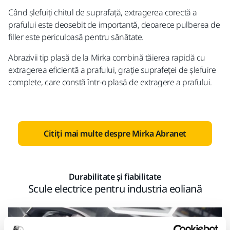
Când șlefuiți chitul de suprafață, extragerea corectă a
prafului este deosebit de importantă, deoarece pulberea de
filler este periculoasă pentru sănătate.
Abrazivii tip plasă de la Mirka combină tăierea rapidă cu
extragerea eficientă a prafului, grație suprafeței de șlefuire
complete, care constă într-o plasă de extragere a prafului.
Citiți mai multe despre Mirka Abranet
Durabilitate și fiabilitate
Scule electrice pentru industria eoliană