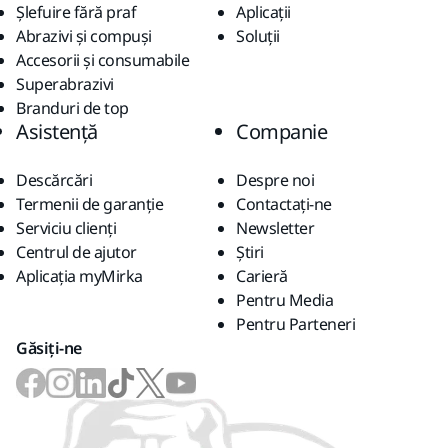
Șlefuire fără praf
Aplicații
Abrazivi și compuși
Soluții
Accesorii și consumabile
Superabrazivi
Branduri de top
Asistență
Companie
Descărcări
Despre noi
Termenii de garanție
Contactaţi-ne
Serviciu clienți
Newsletter
Centrul de ajutor
Știri
Aplicația myMirka
Carieră
Pentru Media
Pentru Parteneri
Găsiți-ne