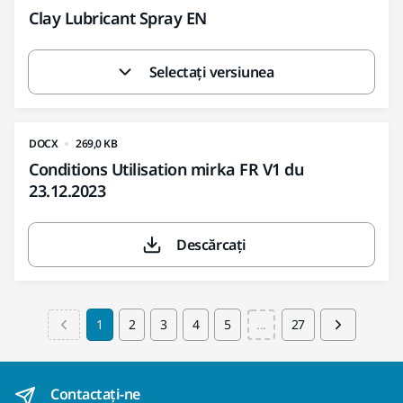
Clay Lubricant Spray EN
Selectați versiunea
DOCX
269,0 KB
Conditions Utilisation mirka FR V1 du
23.12.2023
Descărcați
1
2
3
4
5
...
27
Contactaţi-ne