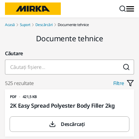
Mergi la conținut
Acasă
Suport
Descărcări
Documente tehnice
Documente tehnice
Căutare
525 rezultate
Filtre
PDF
421,5 KB
2K Easy Spread Polyester Body Filler 2kg
Descărcați