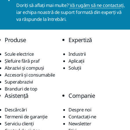
Doriți să aflați mai multe?
Vă rugăm să ne contactați
,
iar echipa noastră de suport formată din experți vă
va răspunde la întrebări.
Produse
Expertiză
Scule electrice
Industrii
Șlefuire fără praf
Aplicații
Abrazivi și compuși
Soluții
Accesorii și consumabile
Superabrazivi
Branduri de top
Asistență
Companie
Descărcări
Despre noi
Termenii de garanție
Contactaţi-ne
Serviciu clienți
Newsletter