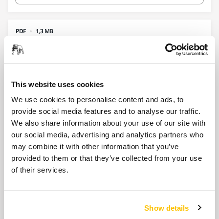
PDF
1,3 MB
AutoStart Module 02 2024 web
Descărcați
This website uses cookies
We use cookies to personalise content and ads, to
provide social media features and to analyse our traffic.
PDF
164,4 KB
We also share information about your use of our site with
Backing Pad 125 mm M14 Grip 17H for
our social media, advertising and analytics partners who
Suction Hood
may combine it with other information that you’ve
provided to them or that they’ve collected from your use
Descărcați
of their services.
PDF
Show details