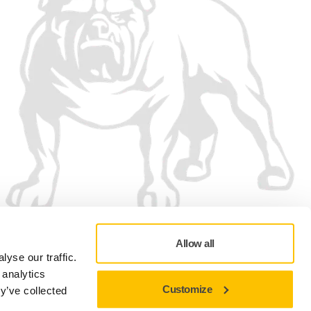
Allow all
yse our traffic.
 analytics
Customize
y’ve collected