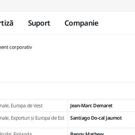
Mergi la conținut
tiză
Suport
Companie
ent corporativ
onale, Europa de Vest
Jean-Marc Demaret
nale, Exporturi și Europa de Est
Santiago Do-cal Jaumot
ânzări, Finlanda
Benny Mathew