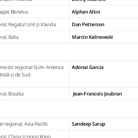
ager, Benelux
Alphan Altın
ral, Regatul Unit și Irlanda
Dan Petterson
al, Italia
Marcin Kalinowski
Director regional SUA– America
Adonai Garcia
trală și de Sud
al, Brazilia
Jean-Francois Joubran
el regional, Asia-Pacific
Sandeep Sarup
eral, China și Hong Kong