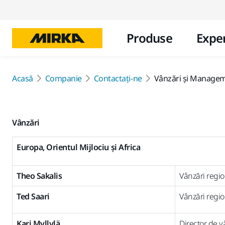
Produse
Exper
Acasă
Companie
Contactaţi-ne
Vânzări și Managem
Vânzări
Europa, Orientul Mijlociu și Africa
Theo Sakalis
Vânzări regi
Ted Saari
Vânzări regio
Kari Myllylä
Director de v