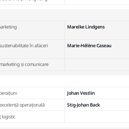
marketing
Mareike Lindgens
stenabilitate în afaceri
Marie-Hélène Caseau
marketing și comunicare
perațiuni
Johan Vestlin
xcelență operațională
Stig-Johan Back
logistic