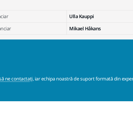
nciar
Ulla Kauppi
nciar
Mikael Håkans
ă ne contactați
, iar echipa noastră de suport formată din exper