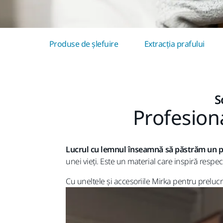
Produse de șlefuire
Extracția prafului
S
Profesiona
Lucrul cu lemnul înseamnă să păstrăm un 
unei vieți. Este un material care inspiră respe
Cu uneltele și accesoriile Mirka pentru prelucra