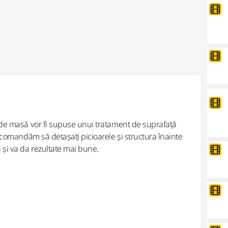
2/9 -
Șl
. de masă vor fi supuse unui tratament de suprafață
Șlef
recomandăm să detașați picioarele și structura înainte
acea
 și va da rezultate mai bune.
Pen
esen
Pute
sau 