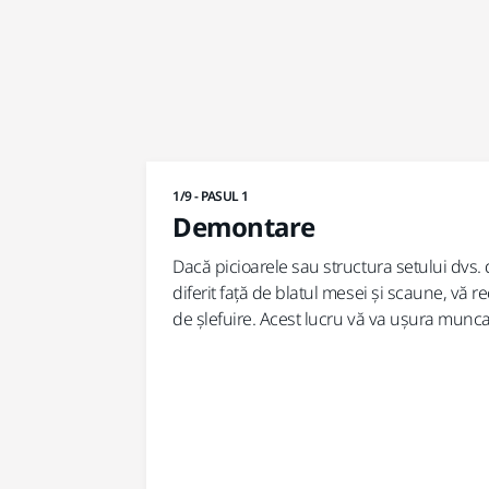
1/9 - PASUL 1
Demontare
Dacă picioarele sau structura setului dvs
diferit față de blatul mesei și scaune, vă 
de șlefuire. Acest lucru vă va ușura munca