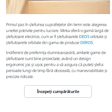
Primul pas în șlefuirea suprafețelor din lemn este alegerea
uneltei potrivite pentru lucrare. Mirka oferă o gamă largă de
șlefuitoare electrice, cum ar fi șlefuitoarele
DEOS
orbitale și
șlefuitoarele orbitale din gama de produse
DEROS
.
Indiferent de preferința dumneavoastră, ambele game de
șlefuitoare sunt bine proiectate, având un design
ergonomic jos și ușor, pentru a vă asigura că puteți șlefui
perioade lungi de timp fără oboseală, cu manevrabilitate și
precizie ridicate.
Începeți cumpărăturile