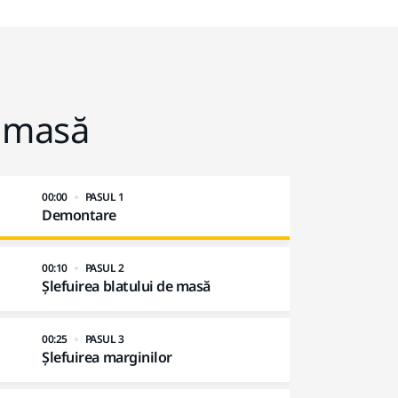
e masă
00:00
PASUL 1
Demontare
00:10
PASUL 2
Șlefuirea blatului de masă
00:25
PASUL 3
Șlefuirea marginilor