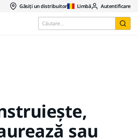
Găsiți un distribuitor
Limbă
Autentificare
Căutare...
nstruiește,
aurează sau