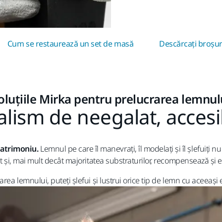
Cum se restaurează un set de masă
Descărcați broșu
oluțiile Mirka pentru prelucrarea lemnul
lism de neegalat, accesi
patrimoniu.
Lemnul pe care îl manevrați, îl modelați și îl șlefuiți n
ct și, mai mult decât majoritatea substraturilor, recompensează și
rea lemnului, puteți șlefui și lustrui orice tip de lemn cu aceeași e