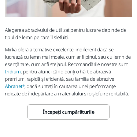
Alegerea abrazivului de utilizat pentru lucrare depinde de
tipul de lemn pe care îl șlefuiți.
Mirka oferă alternative excelente, indiferent dacă se
lucrează cu lemn mai moale, cum ar fi pinul, sau cu lemn de
esență tare, cum ar fi stejarul. Recomandările noastre sunt
Iridium
, pentru atunci când doriți o hârtie abrazivă
premium, rapidă și eficientă, sau familia de abrazive
Abranet®
, dacă sunteți în căutarea unei performanțe
ridicate de îndepărtare a materialului și o șlefuire rentabilă.
Începeți cumpărăturile