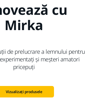
novează cu
Mirka
ții de prelucrare a lemnului pentru
 experimentați și meșteri amatori
pricepuți
Vizualizați produsele