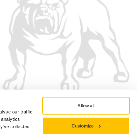
Allow all
yse our traffic.
 analytics
Customize
y’ve collected