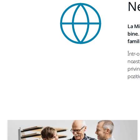
Ne
La Mi
bine.
famil
Într-o
noast
privi
poziti