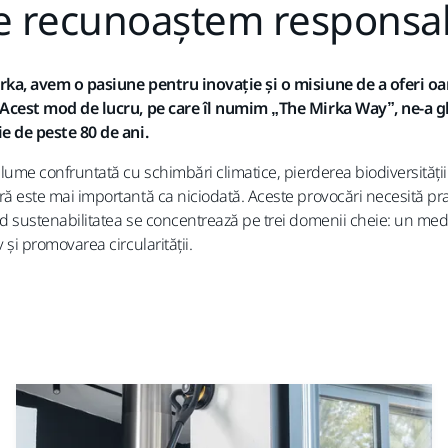
 recunoaștem responsab
rka, avem o pasiune pentru inovație și o misiune de a oferi 
 Acest mod de lucru, pe care îl numim „The Mirka Way”, ne-a gh
ie de peste 80 de ani.
 lume confruntată cu schimbări climatice, pierderea biodiversității
ră este mai importantă ca niciodată. Aceste provocări necesită pr
nd sustenabilitatea se concentrează pe trei domenii cheie: un med
v și promovarea circularității.