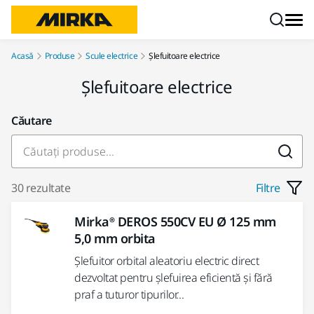
Mergi la conținut
Acasă
Produse
Scule electrice
Șlefuitoare electrice
Șlefuitoare electrice
Căutare
30 rezultate
Filtre
Mirka® DEROS 550CV EU Ø 125 mm
5,0 mm orbita
Șlefuitor orbital aleatoriu electric direct
dezvoltat pentru șlefuirea eficientă și fără
praf a tuturor tipurilor...