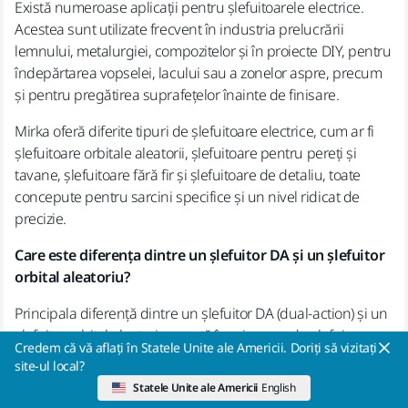
Există numeroase aplicații pentru șlefuitoarele electrice.
Acestea sunt utilizate frecvent în industria prelucrării
lemnului, metalurgiei, compozitelor și în proiecte DIY, pentru
îndepărtarea vopselei, lacului sau a zonelor aspre, precum
și pentru pregătirea suprafețelor înainte de finisare.
Mirka oferă diferite tipuri de șlefuitoare electrice, cum ar fi
șlefuitoare orbitale aleatorii, șlefuitoare pentru pereți și
tavane, șlefuitoare fără fir și șlefuitoare de detaliu, toate
concepute pentru sarcini specifice și un nivel ridicat de
precizie.
Care este diferența dintre un șlefuitor DA și un șlefuitor
orbital aleatoriu?
Principala diferență dintre un șlefuitor DA (dual-action) și un
șlefuitor orbital aleatoriu constă în mișcarea de șlefuire.
Credem că vă aflați în Statele Unite ale Americii. Doriți să vizitați
site-ul local?
Șlefuitoarele DA pot comuta între modul rotativ pentru
Statele Unite ale Americii
English
îndepărtarea agresivă a materialului și modul orbital