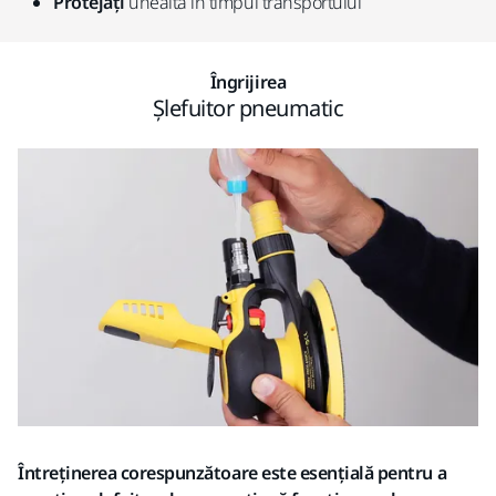
Protejați
unealta în timpul transportului
Îngrijirea
Șlefuitor pneumatic
Întreținerea corespunzătoare este esențială pentru a