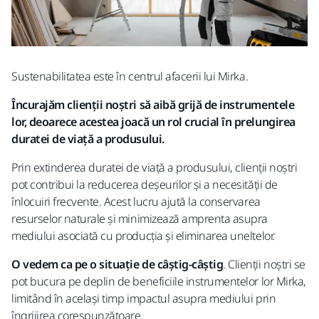
Sustenabilitatea este în centrul afacerii lui Mirka.
Încurajăm clienții noștri să aibă grijă de instrumentele
lor, deoarece acestea joacă un rol crucial în prelungirea
duratei de viață a produsului.
Prin extinderea duratei de viață a produsului, clienții noștri
pot contribui la reducerea deșeurilor și a necesității de
înlocuiri frecvente. Acest lucru ajută la conservarea
resurselor naturale și minimizează amprenta asupra
mediului asociată cu producția și eliminarea uneltelor.
O vedem ca pe o situație de câștig-câștig
. Clienții noștri se
pot bucura pe deplin de beneficiile instrumentelor lor Mirka,
limitând în același timp impactul asupra mediului prin
îngrijirea corespunzătoare.