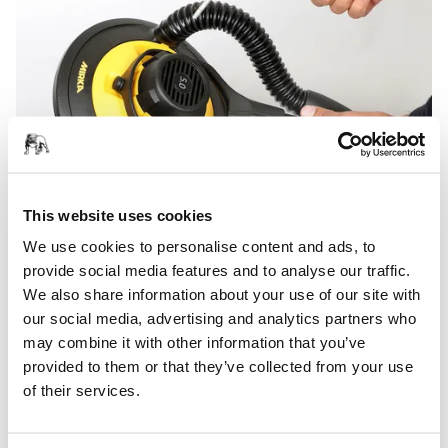
This website uses cookies
We use cookies to personalise content and ads, to
Păstrați canalele de aer curate prin suflare cu aer
provide social media features and to analyse our traffic.
comprimat
We also share information about your use of our site with
Schimbarea talerului:
Verificați starea acestuia și, dacă
our social media, advertising and analytics partners who
este necesar, schimbați talerul pentru performanțe
may combine it with other information that you’ve
optime de șlefuire
provided to them or that they’ve collected from your use
Utilizarea/manipularea cablului electric:
Manevrați
of their services.
cu grijă, cablul nu trebuie să fie îndoit și răsucit brusc
Nu utilizați cablul ca mâner de transport