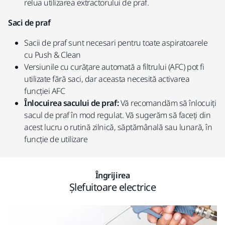
relua utilizarea extractorului de praf.
Saci de praf
Sacii de praf sunt necesari pentru toate aspiratoarele
cu Push & Clean
Versiunile cu curățare automată a filtrului (AFC) pot fi
utilizate fără saci, dar aceasta necesită activarea
funcției AFC
Înlocuirea sacului de praf:
Vă recomandăm să înlocuiți
sacul de praf în mod regulat. Vă sugerăm să faceți din
acest lucru o rutină zilnică, săptămânală sau lunară, în
funcție de utilizare
Îngrijirea
Șlefuitoare electrice