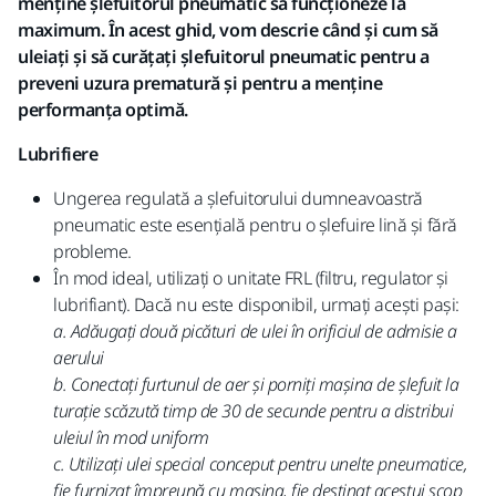
menține șlefuitorul pneumatic să funcționeze la
maximum. În acest ghid, vom descrie când și cum să
uleiați și să curățați șlefuitorul pneumatic pentru a
preveni uzura prematură și pentru a menține
performanța optimă.
Lubrifiere
Ungerea regulată a șlefuitorului dumneavoastră
pneumatic este esențială pentru o șlefuire lină și fără
probleme.
În mod ideal, utilizați o unitate FRL (filtru, regulator și
lubrifiant). Dacă nu este disponibil, urmați acești pași:
a. Adăugați două picături de ulei în orificiul de admisie a
aerului
b. Conectați furtunul de aer și porniți mașina de șlefuit la
turație scăzută timp de 30 de secunde pentru a distribui
uleiul în mod uniform
c. Utilizați ulei special conceput pentru unelte pneumatice,
fie furnizat împreună cu mașina, fie destinat acestui scop