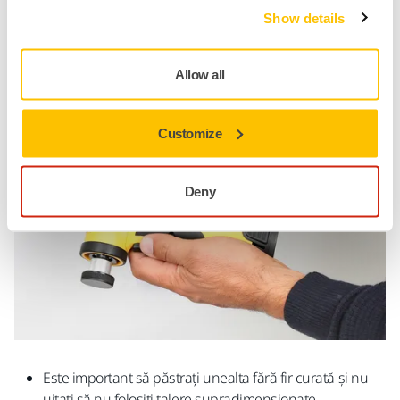
Show details
Îngrijirea
Allow all
Instrumente fără fir
Customize
Deny
Este important să păstrați unealta fără fir curată și nu
uitați să nu folosiți talere supradimensionate