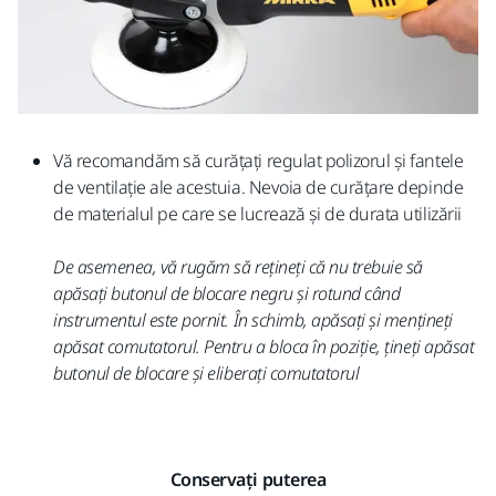
Vă recomandăm să curățați regulat polizorul și fantele
de ventilație ale acestuia. Nevoia de curățare depinde
de materialul pe care se lucrează și de durata utilizării
De asemenea, vă rugăm să rețineți că nu trebuie să
apăsați butonul de blocare negru și rotund când
instrumentul este pornit. În schimb, apăsați și mențineți
apăsat comutatorul.
Pentru a bloca în poziție, țineți apăsat
butonul de blocare și eliberați comutatorul
Conservați puterea