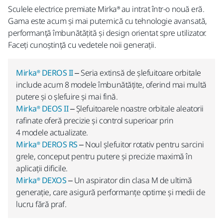
Sculele electrice premiate Mirka® au intrat într-o nouă eră.
Gama este acum și mai puternică cu tehnologie avansată,
performanță îmbunătățită și design orientat spre utilizator.
Faceți cunoștință cu vedetele noii generații.
Mirka® DEROS II
– Seria extinsă de șlefuitoare orbitale
include acum 8 modele îmbunătățite, oferind mai multă
putere și o șlefuire și mai fină.
Mirka® DEOS II
– Șlefuitoarele noastre orbitale aleatorii
rafinate oferă precizie și control superioar prin
4 modele actualizate.
Mirka® DEROS RS
– Noul șlefuitor rotativ pentru sarcini
grele, conceput pentru putere și precizie maximă în
aplicații dificile.
Mirka® DEXOS
– Un aspirator din clasa M de ultimă
generație, care asigură performanțe optime și medii de
lucru fără praf.