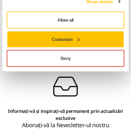
Show details
AbraClean funcționează perfect cu sistemul de extracție a
prafului atât al șlefuitoarelor manuale, cât și al celor
robotizate Mirka. Este reutilizabil și potrivit pentru toate
Allow all
tipurile de curățare uscată, fără substanțe chimice, a
suprafețelor șlefuite.
Customize
Descoperă AbraClean
Deny
Informați-vă și inspirați-vă permanent prin actualizări
exclusive
Abonați-vă la Newsletter-ul nostru