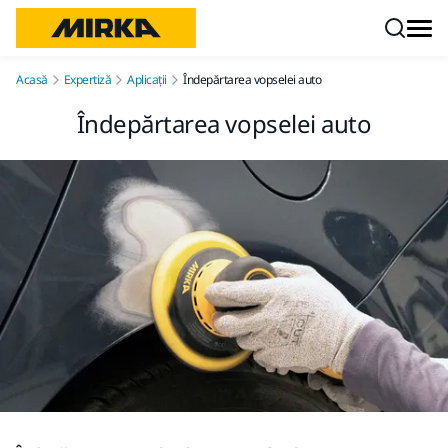
Mergi la conținut
Acasă
Expertiză
Aplicații
Îndepărtarea vopselei auto
Îndepărtarea vopselei auto