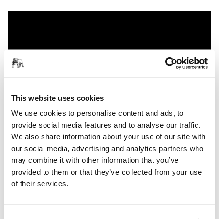
This website uses cookies
We use cookies to personalise content and ads, to
provide social media features and to analyse our traffic.
We also share information about your use of our site with
Mirka® AbraClean, padul de cutățare în curs de brevetare,
our social media, advertising and analytics partners who
este conceput pentru a îndepărta chiar și cel mai fin praf de
may combine it with other information that you’ve
șlefuire de pe suprafețe, asigurând astfel o aderență optimă
provided to them or that they’ve collected from your use
a vopselei și o calitate superioară a finisajului.
of their services.
Cu AbraClean poți înlocui ștergerea manuală cu o metodă
mult mai rapidă și eficientă de îndepărtare a prafului.