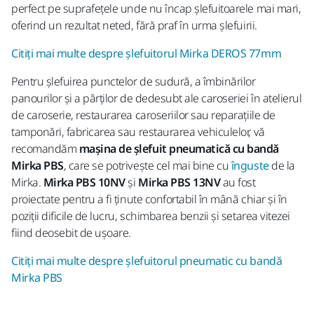
perfect pe suprafețele unde nu încap șlefuitoarele mai mari,
oferind un rezultat neted, fără praf în urma șlefuirii.
Citiți mai multe despre șlefuitorul Mirka DEROS 77mm
Pentru șlefuirea punctelor de sudură, a îmbinărilor
panourilor și a părților de dedesubt ale caroseriei în atelierul
de caroserie, restaurarea caroseriilor sau reparațiile de
tamponări, fabricarea sau restaurarea vehiculelor, vă
recomandăm
mașina de șlefuit pneumatică cu bandă
Mirka PBS
, care se potrivește cel mai bine cu
înguste
de la
Mirka.
Mirka PBS 10NV
și
Mirka PBS 13NV
au fost
proiectate pentru a fi ținute confortabil în mână chiar și în
poziții dificile de lucru, schimbarea benzii și setarea vitezei
fiind deosebit de ușoare.
Citiți mai multe despre șlefuitorul pneumatic cu bandă
Mirka PBS