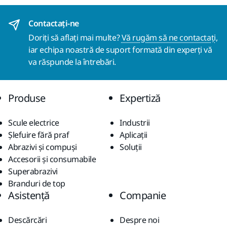
Contactaţi-ne
Doriți să aflați mai multe?
Vă rugăm să ne contactați
,
iar echipa noastră de suport formată din experți vă
va răspunde la întrebări.
Produse
Expertiză
Scule electrice
Industrii
Șlefuire fără praf
Aplicații
Abrazivi și compuși
Soluții
Accesorii și consumabile
Superabrazivi
Branduri de top
Asistență
Companie
Descărcări
Despre noi