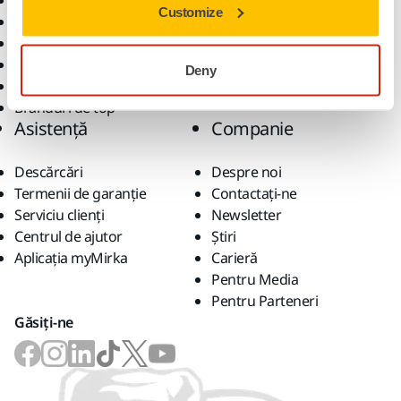
Scule electrice
Industrii
Customize
Șlefuire fără praf
Aplicații
Abrazivi și compuși
Soluții
Accesorii și consumabile
Deny
Superabrazivi
Branduri de top
Asistență
Companie
Descărcări
Despre noi
Termenii de garanție
Contactaţi-ne
Serviciu clienți
Newsletter
Centrul de ajutor
Știri
Aplicația myMirka
Carieră
Pentru Media
Pentru Parteneri
Găsiți-ne