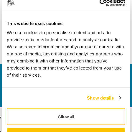
Lungime
22 mm
Lăţime
19 mm
This website uses cookies
We use cookies to personalise content and ads, to
provide social media features and to analyse our traffic.
We also share information about your use of our site with
our social media, advertising and analytics partners who
may combine it with other information that you’ve
provided to them or that they’ve collected from your use
Contactaţi-ne
of their services.
Doriți să aflați mai multe?
Vă rugăm să ne contactați
,
iar echipa noastră de suport formată din experți vă
va răspunde la întrebări.
Show details
Produse
Expertiză
Allow all