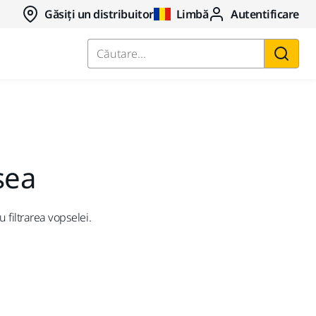
Găsiți un distribuitor
Limbă
Autentificare
Căutare...
sea
 filtrarea vopselei.