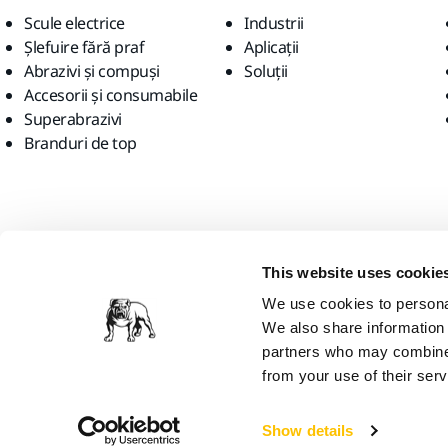
Scule electrice
Industrii
Șlefuire fără praf
Aplicații
Abrazivi și compuși
Soluții
Accesorii și consumabile
Superabrazivi
Branduri de top
Găsiți-ne
This website uses cookie
We use cookies to personal
We also share information 
partners who may combine i
from your use of their serv
Mirka Ltd, 2026
Show details
Credem că vă aflați în Statele Unite ale Americii. Doriți să vizitați site