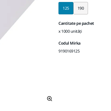
125
190
Cantitate pe pachet
x 1000 unități
Codul Mirka
9190169125