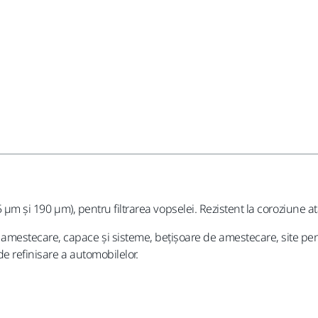
 µm și 190 µm), pentru filtrarea vopselei. Rezistent la coroziune atâ
estecare, capace și sisteme, bețișoare de amestecare, site pentr
e refinisare a automobilelor.