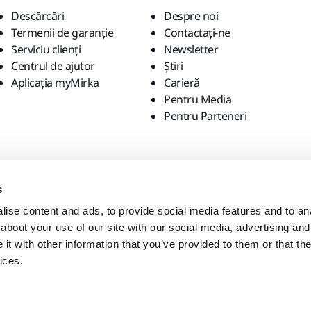
Descărcări
Despre noi
Termenii de garanție
Contactaţi-ne
Serviciu clienți
Newsletter
Centrul de ajutor
Știri
Aplicația myMirka
Carieră
Pentru Media
Pentru Parteneri
s
ise content and ads, to provide social media features and to anal
about your use of our site with our social media, advertising and
t with other information that you’ve provided to them or that the
ices.
-ul local?
Statele Unite ale Americii
English