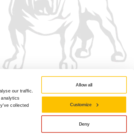
Allow all
yse our traffic.
 analytics
Customize
y’ve collected
Politica de confidențialitate
Termeni de utilizare
Preferințe cookie
Deny
Închideți pentru a rămâne pe site-ul actual