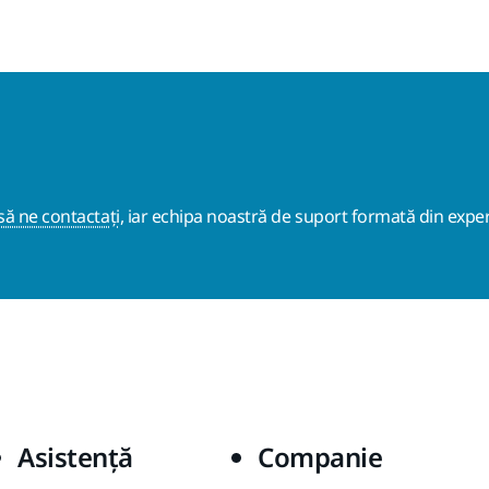
ă ne contactați
, iar echipa noastră de suport formată din exper
Asistență
Companie