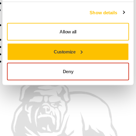
Топ бренды
Поддержка
Компания
Show details
Материалы для
О нас
скачивания
Контакты
Allow all
Условия гарантии
Новости
Обслуживание клиентов
Карьеры
Customize
Центр поддержки
Для медиа
myMirka app
Партнерам
Найдите нас
Deny