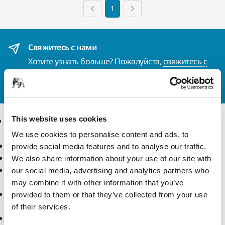
1
Свяжитесь с нами
Хотите узнать больше? Пожалуйста,
свяжитесь с
нами
, и специалисты службы поддержки ответят
на ваши вопросы.
This website uses cookies
Продукты
Решения
We use cookies to personalise content and ads, to
Инструмент
Отрасли
provide social media features and to analyse our traffic.
Беспыльное шлифование
Области применения
We also share information about your use of our site with
Абразивы и
Наши Решения
our social media, advertising and analytics partners who
полировальные пасты
may combine it with other information that you’ve
Аксессуары и расходные
provided to them or that they’ve collected from your use
материалы
of their services.
Суперабразивы