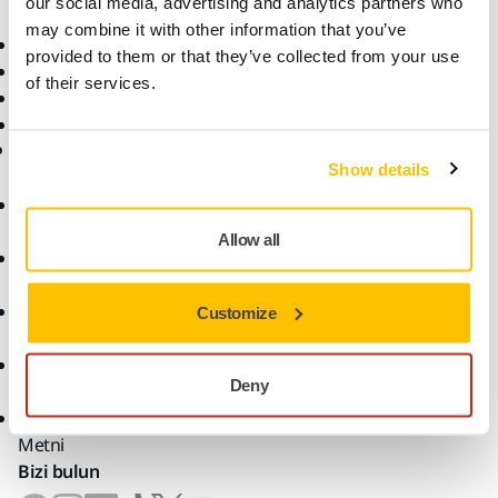
our social media, advertising and analytics partners who
may combine it with other information that you’ve
İndirilenler
Hakkımızda
provided to them or that they’ve collected from your use
Garanti Koşulları
Kariyer
of their services.
Yardım Merkezi
Haberler
myMirka app
KVKK
Show details
Kurumsal Aydınlatma
Metni
Allow all
Veri Sorumlusuna Başvuru
Formu
Çalışan Adayı Aydınlatma
Customize
Metni
Kamera Kaydı Aydınlatma
Deny
Metni
İletişim Formu Aydınlatma
Metni
Bizi bulun