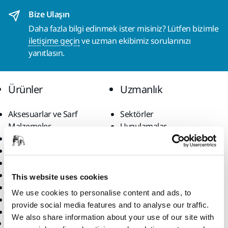
Bize Ulaşın
Daha fazla bilgi edinmek ister misiniz? Lütfen bizimle
iletişime geçin
ve uzman ekibimiz sorularınızı
yanıtlasın.
Ürünler
Uzmanlık
Aksesuarlar ve Sarf
Sektörler
Malzemeler
Uygulamalar
Bütün Ürünler
Çözümler
Makineler
Öne Çıkanlar
Robotik ve Otomasyon
This website uses cookies
Süper Aşındırıcılar
We use cookies to personalise content and ads, to
Tozsuz Zımparalama
provide social media features and to analyse our traffic.
Zımparalar ve Bileşikler
We also share information about your use of our site with
Destek
Firma