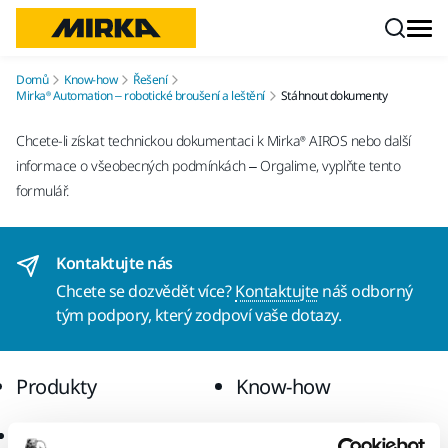
Přejít na obsah
Domů
Know-how
Řešení
Mirka® Automation – robotické broušení a leštění
Stáhnout dokumenty
Chcete-li získat technickou dokumentaci k Mirka® AIROS nebo další
informace o všeobecných podmínkách – Orgalime, vyplňte tento
formulář.
Kontaktujte nás
Chcete se dozvědět více?
Kontaktujte
náš odborný
tým podpory, který zodpoví vaše dotazy.
Produkty
Know-how
Elektrické nářadí
Průmyslová odvětví