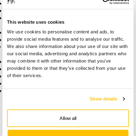
Bezprašné broušení
Aplikace
Brusiva a směsi
Řešení
Příslušenství a spotřební
This website uses cookies
materiál
We use cookies to personalise content and ads, to
Superabraziva
provide social media features and to analyse our traffic.
Nejznámější značky
Podpora
Společnost
We also share information about your use of our site with
our social media, advertising and analytics partners who
may combine it with other information that you’ve
Ke stažení
O nás
provided to them or that they’ve collected from your use
Záruční podmínky
Kontaktujte nás
of their services.
Služby zákazníkům
Zprávy
Centrum pomoci
Kariéra
Aplikace myMirka
Pro média
Pro partnery
Show details
Najděte nás
Allow all