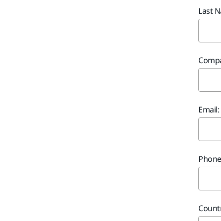
Last 
Compa
Email:
Phone
Countr