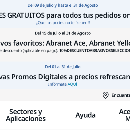
Ir a contenido
Del 09 de Julio y hasta el 31 de Agosto
S GRATUITOS para todos tus pedidos on
¡¡Que los portes no te frenen!!
Del 15 de Julio al 31 de Agosto
s favoritos: Abranet Ace, Abranet Yello
 descuento (aplicable en pago):
10%DESCUENTOABRASIVOSSELECCIO
Del 01 al 31 de Julio
as Promos Digitales a precios refresca
Infórmate
AQUÍ
Encuentr
Sectores y
Ace
Ayuda
Aplicaciones
M