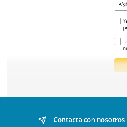
Y
pr
I
m
Contacta con nosotros