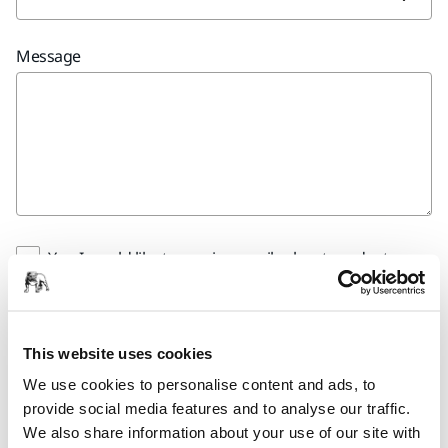
Message
Yes, I would like to receive emails about product
news and exclusive offers from Mirka. You can
unsubscribe any time.
Yes, I have read and accept the terms and
This website uses cookies
conditions of Mirka´s privacy policy.
We use cookies to personalise content and ads, to
provide social media features and to analyse our traffic.
We also share information about your use of our site with
Submit