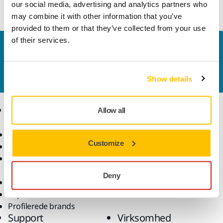
our social media, advertising and analytics partners who
may combine it with other information that you’ve
provided to them or that they’ve collected from your use
of their services.
Kontakt os
Vil du gerne vide mere?
Kontakt os,
så vil vores
ekspertsupportteam besvare dine spørgsmål.
Show details
Produkter
Knowhow
Allow all
Elektrisk værktøj
Brancher
Customize
Støvfri slibning
Anvendelsesformål
Slibematerialer og
Løsninger
polermidler
Deny
Tilbehør og forbrugsvarer
Superslibematerialer
Profilerede brands
Support
Virksomhed