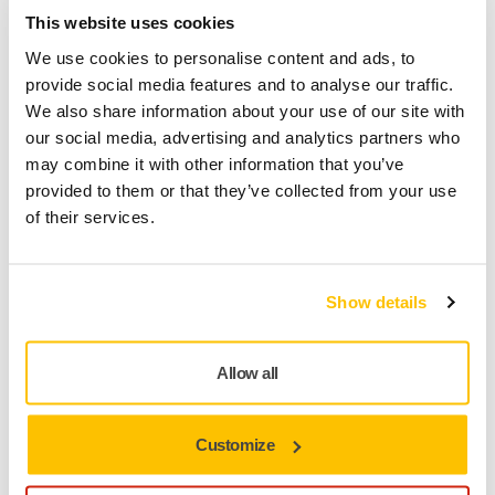
FÜR SIE BEREITGESTELLT
This website uses cookies
Lieferung innerhalb Deutschlands
We use cookies to personalise content and ads, to
Kostenlose Lieferung ab 49,90 € inkl. MwSt.
provide social media features and to analyse our traffic.
We also share information about your use of our site with
Sichere Bezahlung per Kreditkarte
our social media, advertising and analytics partners who
Sendungsverfolgung
may combine it with other information that you’ve
provided to them or that they’ve collected from your use
of their services.
Produktinformationen
Show details
Technische Eigenschaften
Downloads
Allow all
Abralon besteht aus dem Schleifnetz, der Schaummitte und
Customize
dem Rücken mit Kletthaftung. Durch die innovative
Netzstruktur können sich Wasser und Luft frei um die