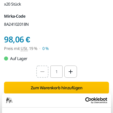
x20 Stück
Mirka-Code
8A24102018N
Preis mit USt. 19 %
98,06 €
Preis mit
USt.
19 %
0 %
Auf Lager
Select quantity value
Zum Warenkorb hinzufügen
Händlersuche