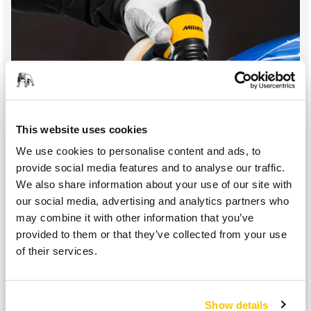
This website uses cookies
We use cookies to personalise content and ads, to
provide social media features and to analyse our traffic.
Beschleunigen Sie Ihre Spot-Repair-Arbeit mit Iridium SR
We also share information about your use of our site with
Diese kleinen Schleifblüten für Schleifer liefern
our social media, advertising and analytics partners who
hervorragende Ergebnisse auf Klarlack, Decklack, Gelcoat,
may combine it with other information that you’ve
Lacken und Verbundwerkstoffen.
provided to them or that they’ve collected from your use
of their services.
Die gleichmäßig verteilten Siliziumkarbid-Körner und das
robuste Trägermaterial sorgen für ein gleichmäßiges
Schleifbild, das sich leicht auspolieren lässt.
Show details