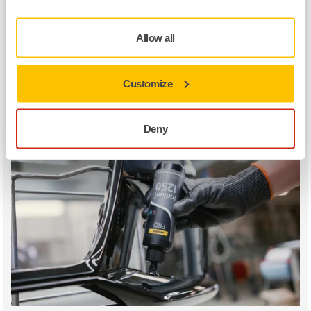
Erfahre mehr über Iridium SR
Allow all
Customize
It's time to shine
PRO Iridium™ 1250 Politur
Deny