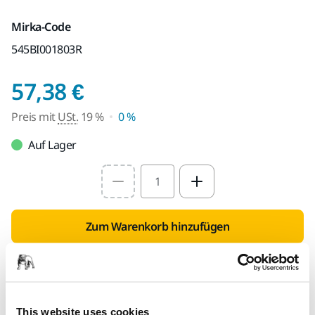
Mirka-Code
545BI001803R
Preis mit USt. 19 %
57,38 €
Preis mit
USt.
19 %
0 %
Auf Lager
Select quantity value
Zum Warenkorb hinzufügen
Händlersuche
FÜR SIE BEREITGESTELLT
This website uses cookies