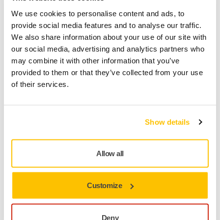
Lieferung innerhalb Deutschlands
We use cookies to personalise content and ads, to
Kostenlose Lieferung ab 49,90 € inkl. MwSt.
provide social media features and to analyse our traffic.
We also share information about your use of our site with
Sichere Bezahlung per Kreditkarte
our social media, advertising and analytics partners who
Sendungsverfolgung
may combine it with other information that you’ve
provided to them or that they’ve collected from your use
of their services.
Produktinformationen
Show details
Technische Eigenschaften
Downloads
Allow all
Abranet setzt neue Maßstäbe in der Schleiftechnik und
Customize
ermöglicht nahezu staubfreies Schleifen. Das Produkt
wurde speziell für das Schleifen von Lacken, Kunststoffen,
weichem Aluminium, Weichholz etc. entwickelt. Durch die
Deny