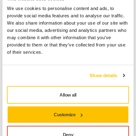
Lieferung innerhalb Deutschlands
We use cookies to personalise content and ads, to
Kostenlose Lieferung ab 49,90 € inkl. MwSt.
provide social media features and to analyse our traffic.
We also share information about your use of our site with
Sichere Bezahlung per Kreditkarte
our social media, advertising and analytics partners who
Sendungsverfolgung
may combine it with other information that you’ve
provided to them or that they’ve collected from your use
of their services.
Produktinformationen
Show details
Technische Eigenschaften
Downloads
Allow all
Abranet setzt neue Maßstäbe in der Schleiftechnik und
Customize
ermöglicht nahezu staubfreies Schleifen. Das Produkt
wurde speziell für das Schleifen von Lacken, Kunststoffen,
weichem Aluminium, Weichholz etc. entwickelt. Durch die
Deny