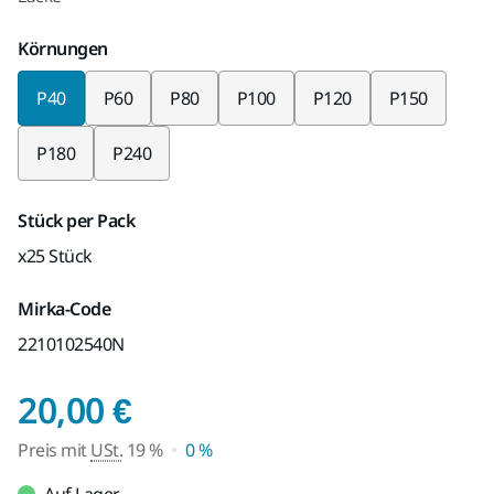
Körnungen
P40
P60
P80
P100
P120
P150
P180
P240
Stück per Pack
x25 Stück
Mirka-Code
2210102540N
Preis mit USt. 19 %
20,00 €
Preis mit
USt.
19 %
0 %
Auf Lager