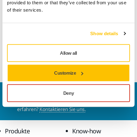
Produktinformationen
provided to them or that they’ve collected from your use
of their services.
Technische Eigenschaften
Downloads
Show details
Basecut ist ein effizientes und universelles Schleifpapier mit
Allow all
sehr gutem Preis-Leistungsverhältnis. Die Agressivität und
hohe Standzeit zeichnen das Produkt aus.
Customize
Kontaktieren Sie uns
Deny
Sie wollen mehr über Mirka und die Produkte
erfahren?
Kontaktieren Sie uns.
Produkte
Know-how