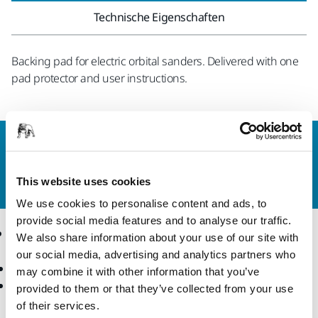
Technische Eigenschaften
Backing pad for electric orbital sanders. Delivered with one
pad protector and user instructions.
Kontaktieren Sie uns
Sie wollen mehr über Mirka und die Produkte
This website uses cookies
erfahren?
Kontaktieren Sie uns.
We use cookies to personalise content and ads, to
provide social media features and to analyse our traffic.
Produkte
Know-how
We also share information about your use of our site with
our social media, advertising and analytics partners who
Alle Produkte
Anwendungen
may combine it with other information that you’ve
Robotik und
Lösungen
provided to them or that they’ve collected from your use
Automatisierung
Sektoren
of their services.