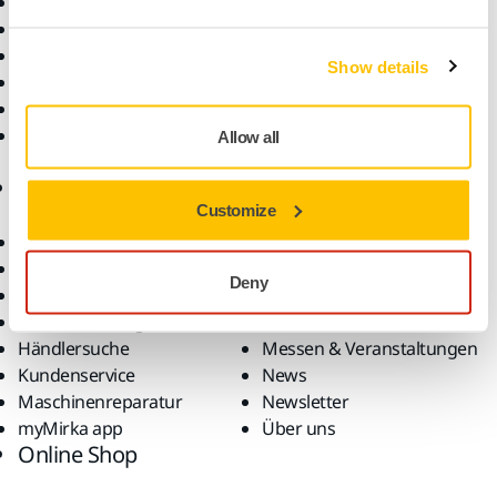
Schleifmittel und Polituren
Superabrasives
Staubfreies Schleifen
Show details
Top Marken
Werkzeuge
Zubehör und
Allow all
Verbrauchsmaterialien
Support
Unternehmen
Customize
Artikel retournieren
Für Medien
Downloads
Für Partner
Deny
FAQ
Karriere
Gewährleistung
Kontaktieren Sie uns
Händlersuche
Messen & Veranstaltungen
Kundenservice
News
Maschinenreparatur
Newsletter
myMirka app
Über uns
Online Shop