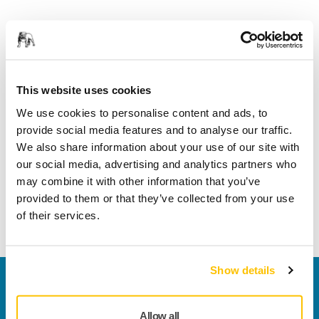
Technische Eigenschaften
Downloads
This website uses cookies
We use cookies to personalise content and ads, to
Länge
110 mm
provide social media features and to analyse our traffic.
We also share information about your use of our site with
Breite
110 mm
our social media, advertising and analytics partners who
may combine it with other information that you’ve
provided to them or that they’ve collected from your use
of their services.
Show details
Kontaktieren Sie uns
Sie wollen mehr über Mirka und die Produkte
Allow all