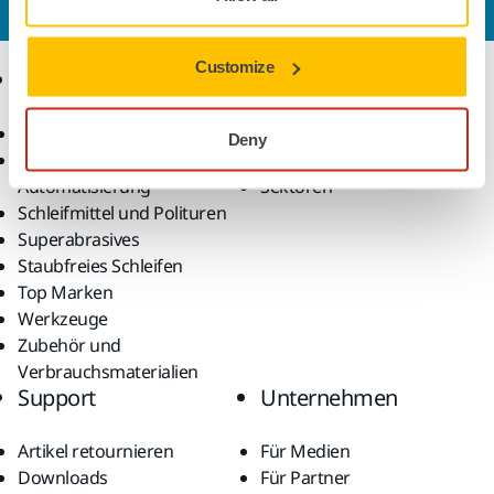
erfahren?
Kontaktieren Sie uns.
Customize
Produkte
Know-how
Alle Produkte
Anwendungen
Deny
Robotik und
Lösungen
Automatisierung
Sektoren
Schleifmittel und Polituren
Superabrasives
Staubfreies Schleifen
Top Marken
Werkzeuge
Zubehör und
Verbrauchsmaterialien
Support
Unternehmen
Artikel retournieren
Für Medien
Downloads
Für Partner