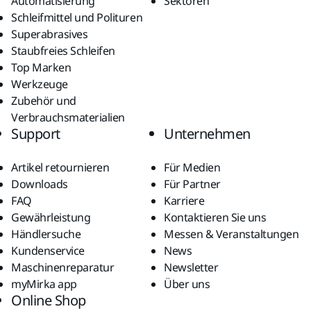
Automatisierung
Sektoren
Schleifmittel und Polituren
Superabrasives
Staubfreies Schleifen
Top Marken
Werkzeuge
Zubehör und
Verbrauchsmaterialien
Support
Unternehmen
Artikel retournieren
Für Medien
Downloads
Für Partner
FAQ
Karriere
Gewährleistung
Kontaktieren Sie uns
Händlersuche
Messen & Veranstaltungen
Kundenservice
News
Maschinenreparatur
Newsletter
myMirka app
Über uns
Online Shop