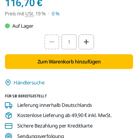
Preis mit USt. 19 %
116,70 €
Preis mit
USt.
19 %
0 %
Auf Lager
Select quantity value
Zum Warenkorb hinzufügen
Händlersuche
FÜR SIE BEREITGESTELLT
Lieferung innerhalb Deutschlands
Kostenlose Lieferung ab 49,90 € inkl. MwSt.
Sichere Bezahlung per Kreditkarte
Sendungsverfolgung