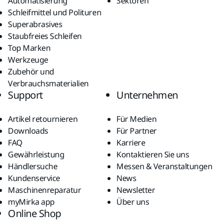
Automatisierung
Sektoren
Schleifmittel und Polituren
Superabrasives
Staubfreies Schleifen
Top Marken
Werkzeuge
Zubehör und
Verbrauchsmaterialien
Support
Unternehmen
Artikel retournieren
Für Medien
Downloads
Für Partner
FAQ
Karriere
Gewährleistung
Kontaktieren Sie uns
Händlersuche
Messen & Veranstaltungen
Kundenservice
News
Maschinenreparatur
Newsletter
myMirka app
Über uns
Online Shop