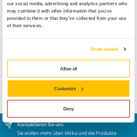
Produktinformationen
our social media, advertising and analytics partners who
may combine it with other information that you’ve
Technische Eigenschaften
provided to them or that they’ve collected from your use
of their services.
Downloads
Show details
Die CER-Feilenbänder ist ideal für harte
Schleifanwendungen. Mit seiner keramischen Körnung sind
die Bänder für die Karosseriebearbeitung, besonders für
Allow all
die Metallbearbeitung, geeignet. Die selbstschärfenden
Keramikkörner bieten bei niedrigem und mittleren Druck
eine hohe Abtragsleistung sowie eine lange Lebensdauer
Customize
und Oberflächenfinish.
Deny
Kontaktieren Sie uns
Sie wollen mehr über Mirka und die Produkte