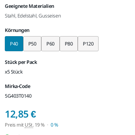
Geeignete Materialien
Stahl, Edelstahl, Gusseisen
Körnungen
P40
P50
P60
P80
P120
Stück per Pack
x5 Stück
Mirka-Code
5G403T0140
Preis mit USt. 19 %
12,85 €
Preis mit
USt.
19 %
0 %