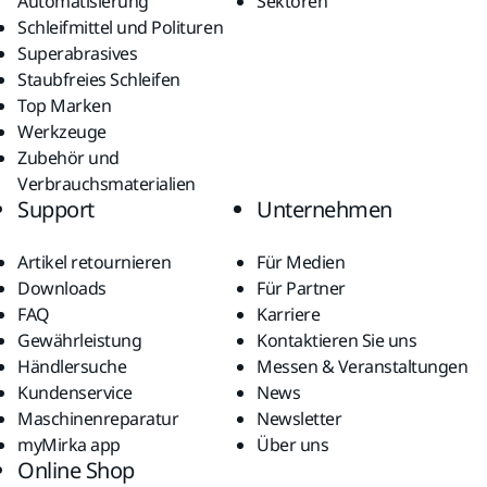
Automatisierung
Sektoren
Schleifmittel und Polituren
Superabrasives
Staubfreies Schleifen
Top Marken
Werkzeuge
Zubehör und
Verbrauchsmaterialien
Support
Unternehmen
Artikel retournieren
Für Medien
Downloads
Für Partner
FAQ
Karriere
Gewährleistung
Kontaktieren Sie uns
Händlersuche
Messen & Veranstaltungen
Kundenservice
News
Maschinenreparatur
Newsletter
myMirka app
Über uns
Online Shop