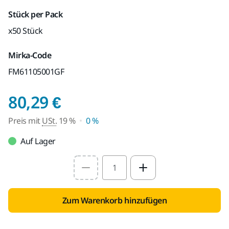
Stück per Pack
x50 Stück
Mirka-Code
FM61105001GF
Preis mit USt. 19 %
80,29 €
Preis mit
USt.
19 %
0 %
Auf Lager
Select quantity value
Zum Warenkorb hinzufügen