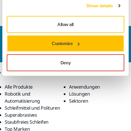
von größeren Fehlstellen.
Show details
Allow all
Kontaktieren Sie uns
Customize
Sie wollen mehr über Mirka und die Produkte
erfahren?
Kontaktieren Sie uns.
Deny
Produkte
Know-how
Alle Produkte
Anwendungen
Robotik und
Lösungen
Automatisierung
Sektoren
Schleifmittel und Polituren
Superabrasives
Staubfreies Schleifen
Top Marken