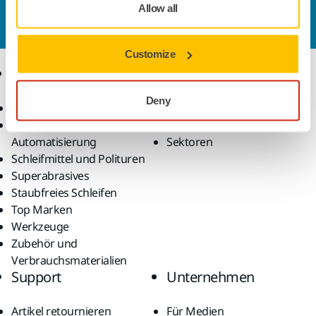
Sie wollen mehr über Mirka und die Produkte
Allow all
erfahren?
Kontaktieren Sie uns.
Customize
Produkte
Know-how
Deny
Alle Produkte
Anwendungen
Robotik und
Lösungen
Automatisierung
Sektoren
Schleifmittel und Polituren
Superabrasives
Staubfreies Schleifen
Top Marken
Werkzeuge
Zubehör und
Verbrauchsmaterialien
Support
Unternehmen
Artikel retournieren
Für Medien