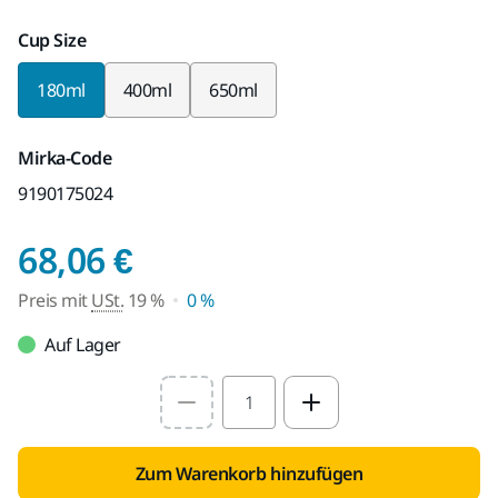
Cup Size
180ml
400ml
650ml
Mirka-Code
9190175024
Preis mit USt. 19 %
68,06 €
Preis mit
USt.
19 %
0 %
Auf Lager
Select quantity value
Zum Warenkorb hinzufügen