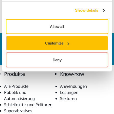
Mirkas Paint Mixing Lösungen umfasst Farbmischbecher,
Show details
Deckel und Farbbechersysteme sowie Rührstäbe,
Farbsiebe, Spender und Reinigungstücher
Allow all
Kontaktieren Sie uns
Customize
Sie wollen mehr über Mirka und die Produkte
erfahren?
Kontaktieren Sie uns.
Deny
Produkte
Know-how
Alle Produkte
Anwendungen
Robotik und
Lösungen
Automatisierung
Sektoren
Schleifmittel und Polituren
Superabrasives