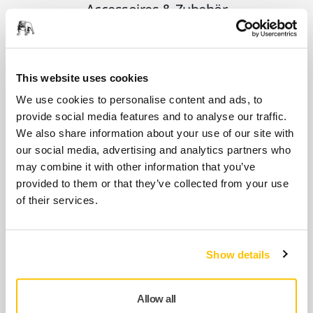
Accessoires & Zubehör
ZUBEHÖR
Schleifteller Ø 77 mm 1/4"-Gewinde
This website uses cookies
Schleifteller für Ø 77 mm Grip
We use cookies to personalise content and ads, to
Schleifscheiben.
provide social media features and to analyse our traffic.
We also share information about your use of our site with
our social media, advertising and analytics partners who
ZUBEHÖR
may combine it with other information that you’ve
Schutzauflage 77mm 6L, 5/Pack
provided to them or that they’ve collected from your use
of their services.
Schutzauflage, geeignet für GRIP-
Schleifteller, verlängert die Lebensdauer des
Schleifteller. Ø 77 mm, Multi-Lochsystem, 5
Stk./Pack
Show details
Allow all
ZUBEHÖR