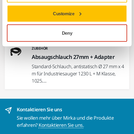
Softauflage 77mm 6L 5mm, 5/Pack
Softauflage für Ø 77 mm Schleifteller. Die
Customize
Softauflagen von Mirka werden zum
Schleifen von abgerundeten…
Deny
ZUBEHÖR
Absaugschlauch 27mm + Adapter
Standard-Schlauch, antistatisch Ø 27 mm x 4
m für Industriesauger 1230 L + M Klasse,
1025…
Kontaktieren Sie uns
Sie wollen mehr über Mirka und die Produkte
erfahren?
Kontaktieren Sie uns.