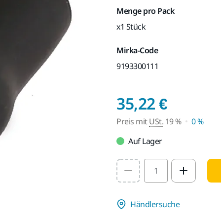
Menge pro Pack
x1 Stück
Mirka-Code
9193300111
Preis m
35,22 €
Preis mit
USt.
19 %
0 %
Auf Lager
Select quantity value
Händlersuche