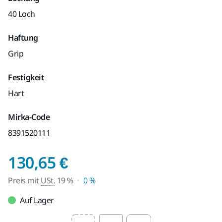
40 Loch
Haftung
Grip
Festigkeit
Hart
Mirka-Code
8391520111
Preis mit USt. 19 %
130,65 €
Preis mit
USt.
19 %
0 %
Auf Lager