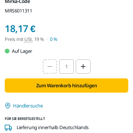
Mirka-Code
MRS6011311
Preis mit USt. 19 %
18,17 €
Preis mit
USt.
19 %
0 %
Auf Lager
Select quantity value
Zum Warenkorb hinzufügen
Händlersuche
FÜR SIE BEREITGESTELLT
Lieferung innerhalb Deutschlands