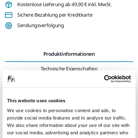
Kostenlose Lieferung ab 49,90 € inkl. MwSt.
Sichere Bezahlung per Kreditkarte
Sendungsverfolgung
Produktinformationen
Technische Eigenschaften
Downloads
This website uses cookies
Die Schutzhaube ist eine Kunststoffkomponente, die den
Schleifteller des Geräts umgibt und den angesammelten
We use cookies to personalise content and ads, to
Staub auffängt, um ein effizientes Staubsaugen zu
provide social media features and to analyse our traffic.
ermöglichen und eine staubfreie Umgebung zu erhalten.
We also share information about your use of our site with
Kompatibel mit DEROS RS.
our social media, advertising and analytics partners who