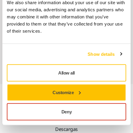
We also share information about your use of our site with
Nuestros servicios
our social media, advertising and analytics partners who
may combine it with other information that you’ve
Servicio Posventa exclusivo de Mirka
provided to them or that they’ve collected from your use
of their services.
Atención al Cliente de Mirka
Garantía Mirka para Máquinas
Show details
Abrasivos y máquinas profesionales para un
acabado impecable
Allow all
Customize
Información sobre el producto
Deny
Especificaciones técnicas
Descargas