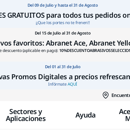
Ir a contenido
Del 09 de Julio y hasta el 31 de Agosto
S GRATUITOS para todos tus pedidos on
¡¡Que los portes no te frenen!!
Del 15 de Julio al 31 de Agosto
s favoritos: Abranet Ace, Abranet Yello
 descuento (aplicable en pago):
10%DESCUENTOABRASIVOSSELECCIO
Del 01 al 31 de Julio
as Promos Digitales a precios refresca
Infórmate
AQUÍ
Encuentr
Sectores y
Ace
Ayuda
Aplicaciones
M