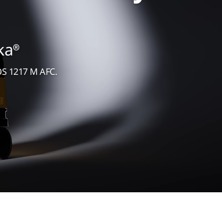
ka®
XOS 1217 M AFC.