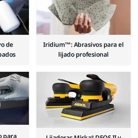
vo de
Iridium™: Abrasivos para el
bados
lijado profesional
o para
Lijadoras Mirka® DEOS II y