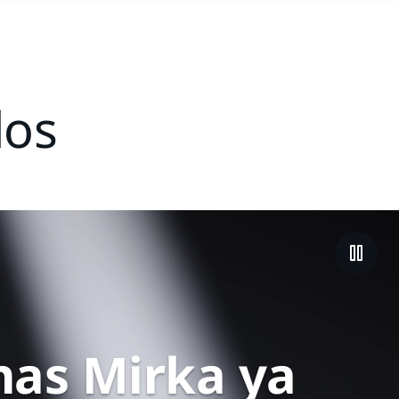
dos
nas Mirka ya