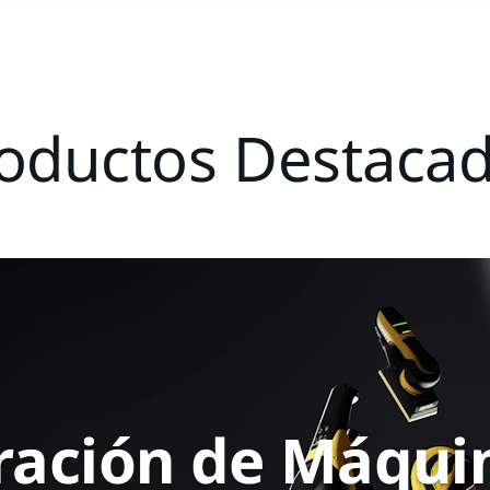
oductos Destaca
ación de Máqui