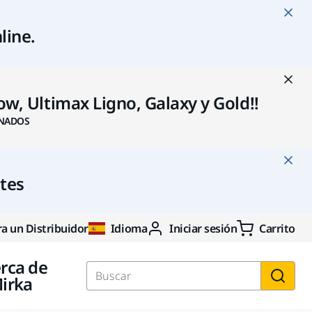
line
.
w, Ultimax Ligno, Galaxy y Gold!!
NADOS
ntes
a un Distribuidor
Idioma
Iniciar sesión
Carrito
rca de
irka
Buscar