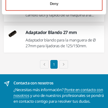
Adaptador rápido, Blando, 25,4mm
Deny
Adaptador rápido blando que permite un
cambio fácil y rápido de la máquina a la...
Adaptador Blando 27 mm
Adaptador blando para la manguera de Ø
27mm para lijadoras de 125/150mm.
1
Contacta con nosotros
¿Necesitas más información?
Ponte en contacto con
nosotros
y uno de nuestros profesionales se pondrá
en contacto contigo para resolver tus dudas.