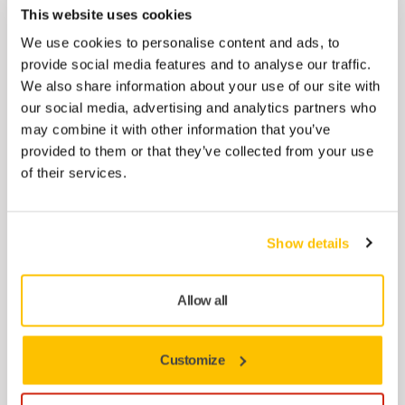
This website uses cookies
Adaptador de manguera oscilante Ø 20/20
We use cookies to personalise content and ads, to
mm. Permite concetar dos mangueras de Ø
provide social media features and to analyse our traffic.
20mm.
We also share information about your use of our site with
our social media, advertising and analytics partners who
may combine it with other information that you’ve
Manguera para bloques de lijado
provided to them or that they’ve collected from your use
manual. Adaptador cónico Ø20mm.
of their services.
Manguera para bloques de lijado manual.
Adaptador cónico.
Show details
Funda Mirka + Cable CE 230V + Tubo
flexible 4m
Allow all
Facilita el manejo y protege la superficie de
trabajo de los arañazos.
Customize