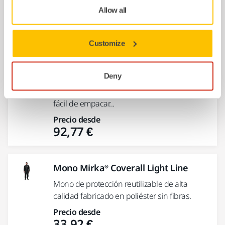
Precio desde
Allow all
107,07 €
Customize
Maletín Mirka 400x300x158mm
Amarillo
Deny
Maletín resistente a las salpicaduras y al
polvo. Solución de almacenamiento robusta,
fácil de empacar...
Precio desde
92,77 €
Mono Mirka® Coverall Light Line
Mono de protección reutilizable de alta
calidad fabricado en poliéster sin fibras.
Precio desde
33,92 €