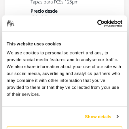
Tapas para PCSs 125µm
Precio desde
69,20 €
Mini-File 20x42mm Fino/Basto
This website uses cookies
Para eliminar suciedad. Lima de dos caras.
We use cookies to personalise content and ads, to
Un lado de corte grueso y el otro...
provide social media features and to analyse our traffic.
Precio desde
We also share information about your use of our site with
50,90 €
our social media, advertising and analytics partners who
may combine it with other information that you’ve
provided to them or that they’ve collected from your use
Maletín Mirka 400x300x210mm
of their services.
Amarillo
Maletín resistente a las salpicaduras y al
polvo. Solución de almacenamiento robusta,
Show details
fácil de empacar...