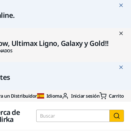
line
.
w, Ultimax Ligno, Galaxy y Gold!!
NADOS
ntes
a un Distribuidor
Idioma
Iniciar sesión
Carrito
rca de
irka
Buscar