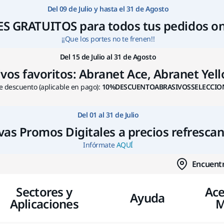
Ir a contenido
Del 09 de Julio y hasta el 31 de Agosto
S GRATUITOS para todos tus pedidos on
¡¡Que los portes no te frenen!!
Del 15 de Julio al 31 de Agosto
s favoritos: Abranet Ace, Abranet Yello
 descuento (aplicable en pago):
10%DESCUENTOABRASIVOSSELECCIO
Del 01 al 31 de Julio
as Promos Digitales a precios refresca
Infórmate
AQUÍ
Encuentr
Sectores y
Ace
Ayuda
Aplicaciones
M