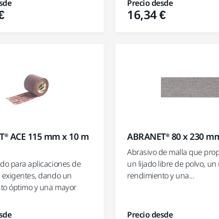
sde
Precio desde
€
16,34 €
® ACE 115 mm x 10 m
ABRANET® 80 x 230 mm
Abrasivo de malla que pro
ado para aplicaciones de
un lijado libre de polvo, u
s exigentes, dando un
rendimiento y una...
to óptimo y una mayor
sde
Precio desde