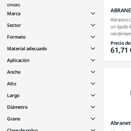
OTHERS
ABRANET
Marca
Abrasivo 
Sector
un lijado 
rendimient
Formato
Precio de
61,71 
Material adecuado
Aplicación
Ancho
Alto
Largo
Diámetro
Grano
Abranet
Clase de polvo