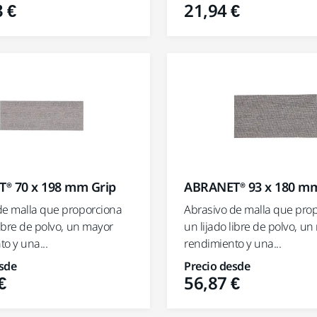
 €
21,94 €
® 70 x 198 mm Grip
ABRANET® 93 x 180 mm
de malla que proporciona
Abrasivo de malla que pro
libre de polvo, un mayor
un lijado libre de polvo, u
o y una...
rendimiento y una...
sde
Precio desde
€
56,87 €