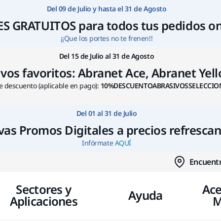
Ir a contenido
Del 09 de Julio y hasta el 31 de Agosto
S GRATUITOS para todos tus pedidos on
¡¡Que los portes no te frenen!!
Del 15 de Julio al 31 de Agosto
s favoritos: Abranet Ace, Abranet Yello
 descuento (aplicable en pago):
10%DESCUENTOABRASIVOSSELECCIO
Del 01 al 31 de Julio
as Promos Digitales a precios refresca
Infórmate
AQUÍ
Encuentr
Sectores y
Ace
Ayuda
Aplicaciones
M