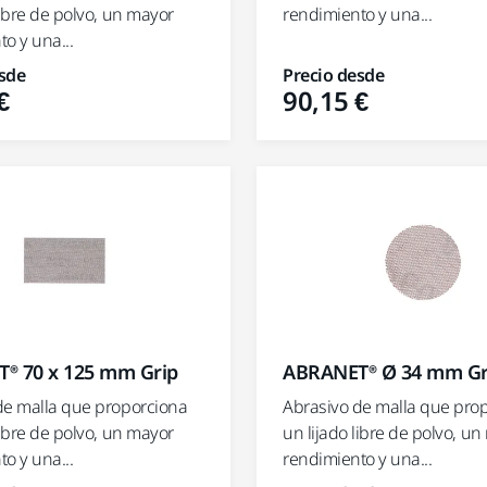
libre de polvo, un mayor
rendimiento y una...
o y una...
sde
Precio desde
€
90,15 €
® 70 x 125 mm Grip
ABRANET® Ø 34 mm Gr
de malla que proporciona
Abrasivo de malla que pro
libre de polvo, un mayor
un lijado libre de polvo, u
o y una...
rendimiento y una...