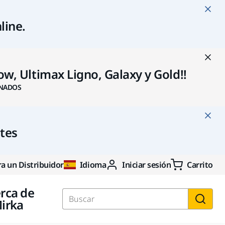
line
.
w, Ultimax Ligno, Galaxy y Gold!!
NADOS
ntes
a un Distribuidor
Idioma
Iniciar sesión
Carrito
rca de
irka
Buscar