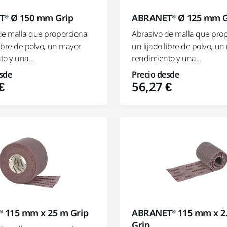
® Ø 150 mm Grip
ABRANET® Ø 125 mm G
de malla que proporciona
Abrasivo de malla que pro
libre de polvo, un mayor
un lijado libre de polvo, u
o y una...
rendimiento y una...
sde
Precio desde
€
56,27 €
® 115 mm x 25 m Grip
ABRANET® 115 mm x 2
Grip