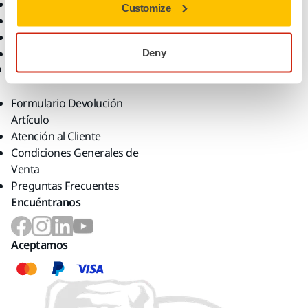
Garantía Mirka
Contacta con nosotros
Customize
Atención al Cliente
Noticias
Centro de Ayuda
Para los Medios
Aplicación myMirka®
Para Partners
Deny
Tienda Online
Formulario Devolución
Artículo
Atención al Cliente
Condiciones Generales de
Venta
Preguntas Frecuentes
Encuéntranos
Aceptamos