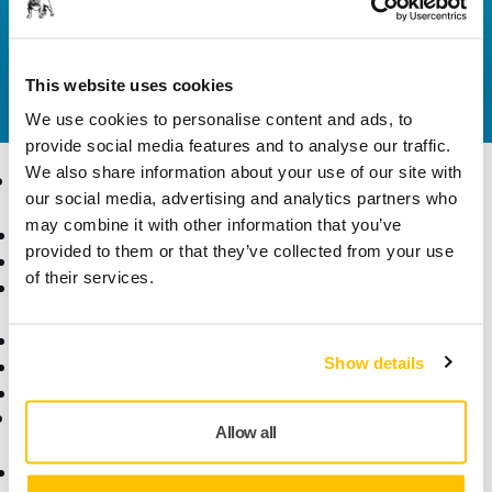
Contacta con nosotros
¿Necesitas más información?
Ponte en contacto con
nosotros
y uno de nuestros profesionales se pondrá
This website uses cookies
en contacto contigo para resolver tus dudas.
We use cookies to personalise content and ads, to
provide social media features and to analyse our traffic.
We also share information about your use of our site with
Productos
Sectores y
our social media, advertising and analytics partners who
Aplicaciones
may combine it with other information that you’ve
Máquinas
provided to them or that they’ve collected from your use
Lijado Libre de Polvo
Sectores
of their services.
Abrasivos y Pastas de
Aplicaciones
Pulido
Soluciones
Accesorios y Consumibles
Show details
Superabrasivos
Productos Destacados
Ayuda
Acerca de Mirka
Allow all
Descargas
Quiénes somos