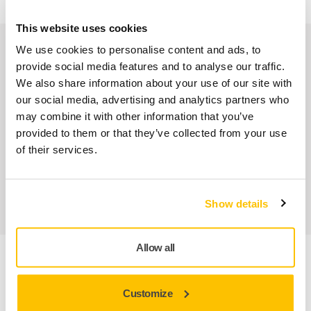
This website uses cookies
Nuestros servicios
We use cookies to personalise content and ads, to
provide social media features and to analyse our traffic.
We also share information about your use of our site with
Servicio Posventa exclusivo de Mirka
our social media, advertising and analytics partners who
may combine it with other information that you’ve
Atención al Cliente de Mirka
provided to them or that they’ve collected from your use
of their services.
Garantía Mirka para Máquinas
Abrasivos y máquinas profesionales para un
acabado impecable
Show details
Allow all
Información sobre el producto
Customize
Especificaciones técnicas