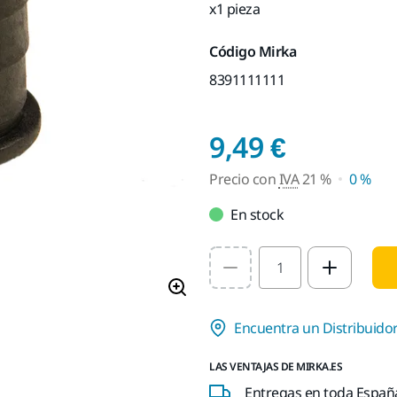
x1 pieza
Código Mirka
8391111111
Precio c
9,49 €
Precio con
IVA
21 %
0 %
En stock
Select quantity value
Encuentra un Distribuido
LAS VENTAJAS DE MIRKA.ES
Entregas en toda España 