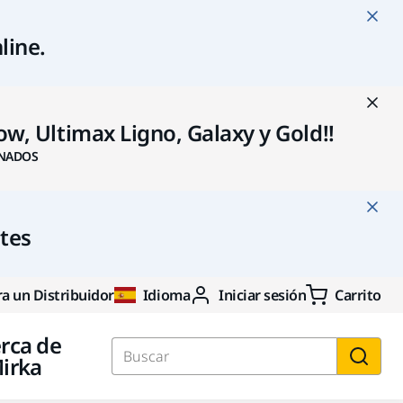
line
.
w, Ultimax Ligno, Galaxy y Gold!!
NADOS
ntes
a un Distribuidor
Idioma
Iniciar sesión
Carrito
rca de
irka
Buscar