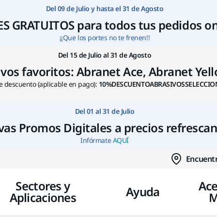
Ir a contenido
Del 09 de Julio y hasta el 31 de Agosto
S GRATUITOS para todos tus pedidos on
¡¡Que los portes no te frenen!!
Del 15 de Julio al 31 de Agosto
s favoritos: Abranet Ace, Abranet Yello
 descuento (aplicable en pago):
10%DESCUENTOABRASIVOSSELECCIO
Del 01 al 31 de Julio
as Promos Digitales a precios refresca
Infórmate
AQUÍ
Encuentr
Sectores y
Ace
Ayuda
Aplicaciones
M