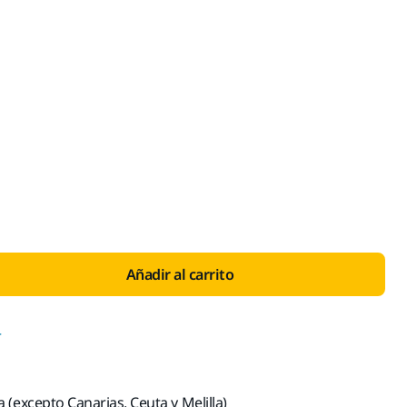
on IVA 21 %
Añadir al carrito
r
(excepto Canarias, Ceuta y Melilla)