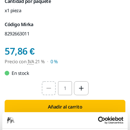
Cantidad por paquete
x1 pieza
Código Mirka
8292663011
Precio con IVA 21 %
57,86 €
Precio con
IVA
21 %
0 %
En stock
Select quantity value
Añadir al carrito
Encuentra un Distribuidor