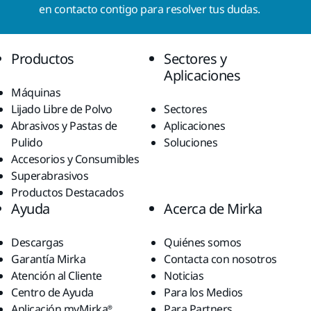
en contacto contigo para resolver tus dudas.
Productos
Sectores y
Aplicaciones
Máquinas
Lijado Libre de Polvo
Sectores
Abrasivos y Pastas de
Aplicaciones
Pulido
Soluciones
Accesorios y Consumibles
Superabrasivos
Productos Destacados
Ayuda
Acerca de Mirka
Descargas
Quiénes somos
Garantía Mirka
Contacta con nosotros
Atención al Cliente
Noticias
Centro de Ayuda
Para los Medios
Aplicación myMirka®
Para Partners