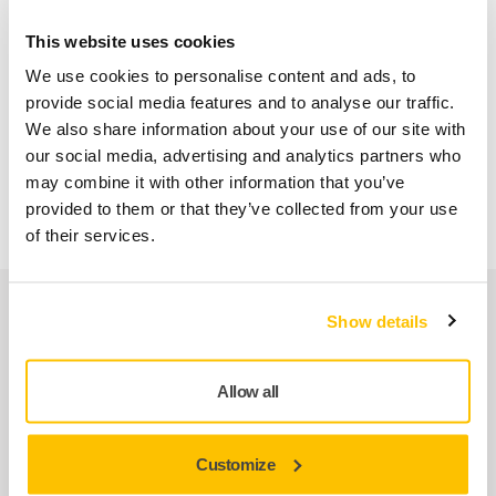
LAS VENTAJAS DE MIRKA.ES
This website uses cookies
Entregas en toda España (excepto Canarias, Ceuta y
We use cookies to personalise content and ads, to
Melilla)
provide social media features and to analyse our traffic.
Envío gratuito para pedidos superiores a 49,90€, IVA
We also share information about your use of our site with
incl.
our social media, advertising and analytics partners who
may combine it with other information that you’ve
Pago Seguro
provided to them or that they’ve collected from your use
Seguimiento de envío
of their services.
Nuestros servicios
Show details
Servicio Posventa exclusivo de Mirka
Allow all
Atención al Cliente de Mirka
Customize
Garantía Mirka para Máquinas