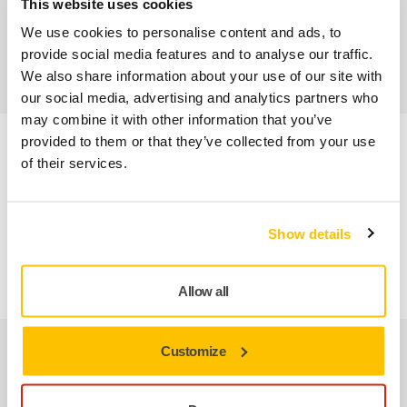
This website uses cookies
Garantía Mirka para Máquinas
We use cookies to personalise content and ads, to
Abrasivos y máquinas profesionales para un
provide social media features and to analyse our traffic.
acabado impecable
We also share information about your use of our site with
our social media, advertising and analytics partners who
may combine it with other information that you’ve
provided to them or that they’ve collected from your use
Información sobre el producto
of their services.
Especificaciones técnicas
Show details
Plato para Malla de Ø 150mm 5/16” con 48 Agujeros.
Allow all
Productos relacionados
Customize