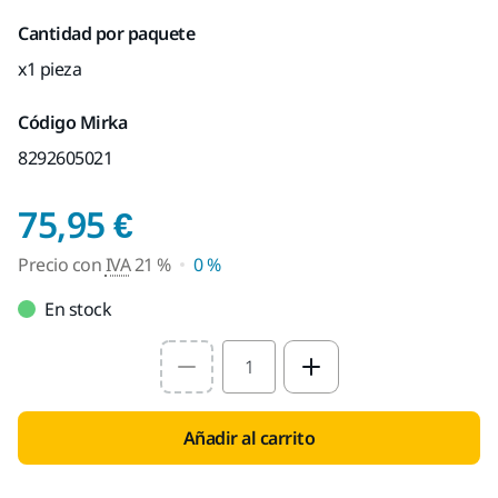
Cantidad por paquete
x1 pieza
Código Mirka
8292605021
Precio con IVA 21 %
75,95 €
Precio con
IVA
21 %
0 %
En stock
Select quantity value
Añadir al carrito