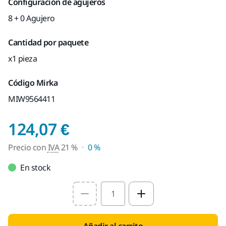
Configuración de agujeros
8 + 0 Agujero
Cantidad por paquete
x1 pieza
Código Mirka
MIW9564411
Precio con IVA 21 %
124,07 €
Precio con
IVA
21 %
0 %
En stock
Select quantity value
Añadir al carrito