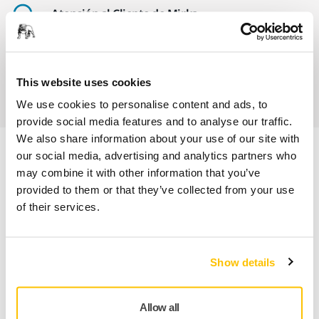
Atención al Cliente de Mirka
Garantía Mirka para Máquinas
Abrasivos y máquinas profesionales para un
This website uses cookies
acabado impecable
We use cookies to personalise content and ads, to
provide social media features and to analyse our traffic.
We also share information about your use of our site with
our social media, advertising and analytics partners who
Información sobre el producto
may combine it with other information that you’ve
provided to them or that they’ve collected from your use
Especificaciones técnicas
of their services.
Descargas
Show details
Plato Ø 225mm especial para el lijado de paneles aislantes
de poliestireno (SATE) junto con otros productos del
Allow all
Concepto STYRO de Mirka®. Se adapta a las lijadoras de