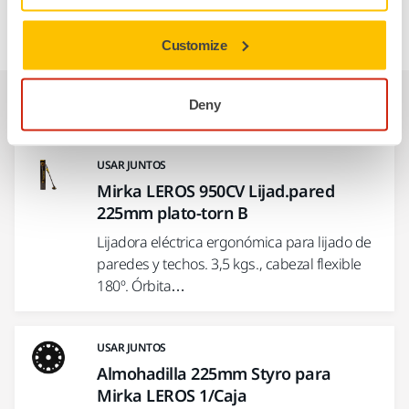
paredes Mirka® LEROS y LEROS-S.
Customize
Productos relacionados
Deny
USAR JUNTOS
Mirka LEROS 950CV Lijad.pared
225mm plato-torn B
Lijadora eléctrica ergonómica para lijado de
paredes y techos. 3,5 kgs., cabezal flexible
180º. Órbita…
USAR JUNTOS
Almohadilla 225mm Styro para
Mirka LEROS 1/Caja