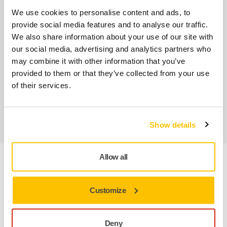
Nuestros servicios
We use cookies to personalise content and ads, to
provide social media features and to analyse our traffic.
We also share information about your use of our site with
Servicio Posventa exclusivo de Mirka
our social media, advertising and analytics partners who
may combine it with other information that you’ve
Atención al Cliente de Mirka
provided to them or that they’ve collected from your use
of their services.
Garantía Mirka para Máquinas
Abrasivos y máquinas profesionales para un
acabado impecable
Show details
Allow all
Información sobre el producto
Customize
Durable fleece dustbag for Mirka Dust Extractor DE 1025.
Deny