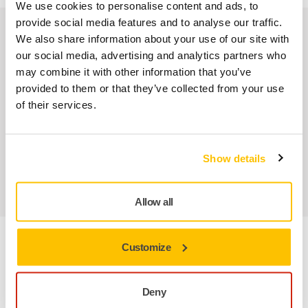
We use cookies to personalise content and ads, to
provide social media features and to analyse our traffic.
Nuestros servicios
We also share information about your use of our site with
our social media, advertising and analytics partners who
may combine it with other information that you’ve
Servicio Posventa exclusivo de Mirka
provided to them or that they’ve collected from your use
of their services.
Atención al Cliente de Mirka
Garantía Mirka para Máquinas
Show details
Abrasivos y máquinas profesionales para un
acabado impecable
Allow all
Customize
Información sobre el producto
Deny
For finessing operations with Polarstar and Iridium SR3, SR5