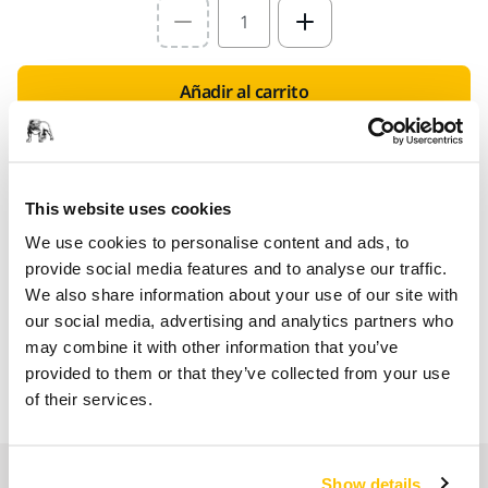
Select quantity value
Añadir al carrito
Encuentra un Distribuidor
This website uses cookies
LAS VENTAJAS DE MIRKA.ES
Entregas en toda España (excepto Canarias, Ceuta y
We use cookies to personalise content and ads, to
Melilla)
provide social media features and to analyse our traffic.
We also share information about your use of our site with
Envío gratuito para pedidos superiores a 49,90€, IVA
our social media, advertising and analytics partners who
incl.
may combine it with other information that you’ve
Pago Seguro
provided to them or that they’ve collected from your use
of their services.
Seguimiento de envío
Nuestros servicios
Show details