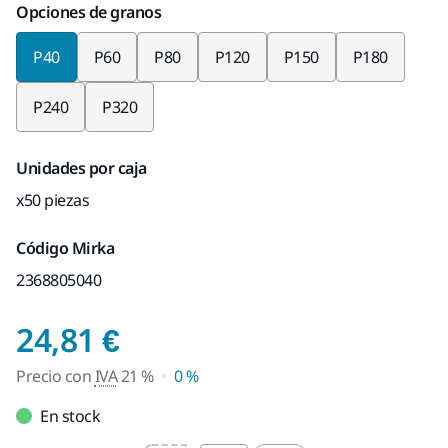
Opciones de granos
P40
P60
P80
P120
P150
P180
P240
P320
Unidades por caja
x50 piezas
Código Mirka
2368805040
Precio con IVA 21 %
24,81 €
Precio con
IVA
21 %
0 %
En stock