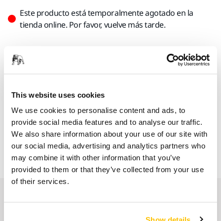
Este producto está temporalmente agotado en la
tienda online. Por favor, vuelve más tarde.
Encuentra un Distribuidor
LAS VENTAJAS DE MIRKA.ES
Entregas en toda España (excepto Canarias, Ceuta y
This website uses cookies
Melilla)
We use cookies to personalise content and ads, to
Envío gratuito para pedidos superiores a 49,90€, IVA
provide social media features and to analyse our traffic.
incl.
We also share information about your use of our site with
Pago Seguro
our social media, advertising and analytics partners who
may combine it with other information that you’ve
Seguimiento de envío
provided to them or that they’ve collected from your use
of their services.
Nuestros servicios
Show details