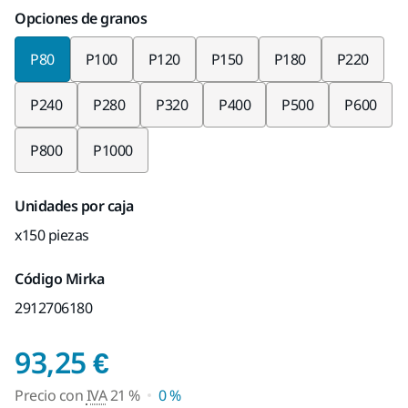
Opciones de granos
P80
P100
P120
P150
P180
P220
P240
P280
P320
P400
P500
P600
P800
P1000
Unidades por caja
x150 piezas
Código Mirka
2912706180
Precio con IVA 21 %
93,25 €
Precio con
IVA
21 %
0 %