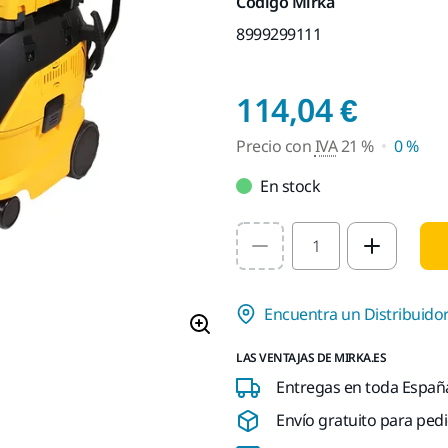
Código Mirka
8999299111
Preci
114,04 €
Precio con
IVA
21 %
0 %
En stock
Select quantity value
Encuentra un Distribuido
LAS VENTAJAS DE MIRKA.ES
Entregas en toda España 
Envío gratuito para pedi