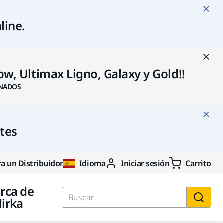
line
.
w, Ultimax Ligno, Galaxy y Gold!!
NADOS
ntes
a un Distribuidor
Idioma
Iniciar sesión
Carrito
rca de
irka
Buscar