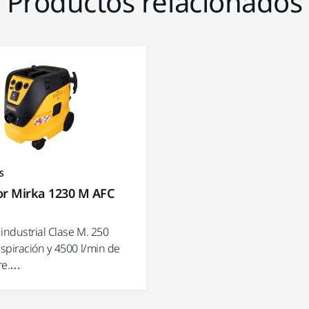
Productos relacionados
S
or Mirka 1230 M AFC
industrial Clase M. 250
spiración y 4500 l/min de
ire.…