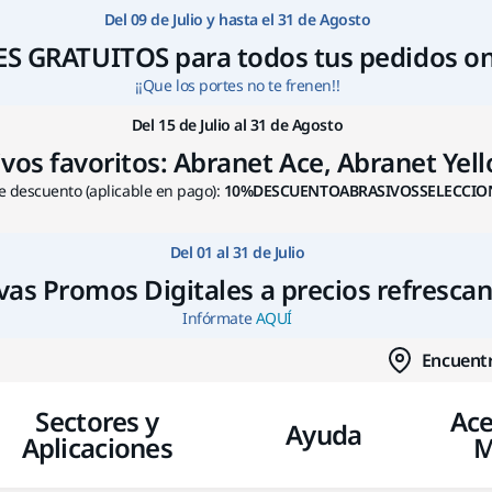
Ir a contenido
Del 09 de Julio y hasta el 31 de Agosto
S GRATUITOS para todos tus pedidos on
¡¡Que los portes no te frenen!!
Del 15 de Julio al 31 de Agosto
s favoritos: Abranet Ace, Abranet Yello
 descuento (aplicable en pago):
10%DESCUENTOABRASIVOSSELECCIO
Del 01 al 31 de Julio
as Promos Digitales a precios refresca
Infórmate
AQUÍ
Encuentr
Sectores y
Ace
Ayuda
Aplicaciones
M